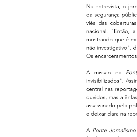
Na entrevista, o jor
da segurança públic
viés das coberturas
nacional. "Então, a
mostrando que é mui
não investigativo", d
Os encarceramentos 
A missão da 
Pon
invisibilizados". A
central nas reportag
ouvidos, mas a ênfas
assassinado pela polí
e deixar clara na re
A 
Ponte Jornalismo