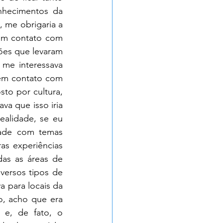
hecimentos da 
, me obrigaria a 
em contato com 
ões que levaram 
me interessava 
em contato com 
to por cultura, 
a que isso iria 
alidade, se eu 
dade com temas 
s experiências 
as as áreas de 
ersos tipos de 
a para locais da 
o, acho que era 
e, de fato, o 