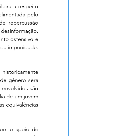
eira a respeito 
limentada pelo 
de repercussão 
desinformação, 
to ostensivo e 
s da impunidade. 
historicamente 
 de gênero será 
 envolvidos são 
lia de um jovem 
as equivalências 
com o apoio de 