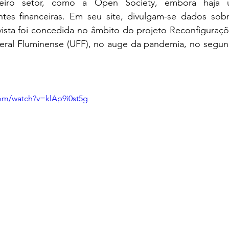
ceiro setor, como a Open Society, embora haja 
ontes financeiras. Em seu site, divulgam-se dados sobr
ista foi concedida no âmbito do projeto Reconfigurações
eral Fluminense (UFF), no auge da pandemia, no segun
om/watch?v=klAp9i0st5g