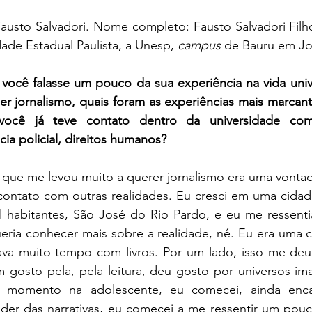
usto Salvadori. Nome completo: Fausto Salvadori Filho
ade Estadual Paulista, a Unesp, 
campus
 de Bauru em Jo
 você falasse um pouco da sua experiência na vida unive
er jornalismo, quais foram as experiências mais marcant
você já teve contato dentro da universidade com
cia policial, direitos humanos?
que me levou muito a querer jornalismo era uma vontad
ontato com outras realidades. Eu cresci em uma cidade 
l habitantes, São José do Rio Pardo, e eu me ressentia
eria conhecer mais sobre a realidade, né. Eu era uma c
sava muito tempo com livros. Por um lado, isso me deu
 gosto pela, pela leitura, deu gosto por universos ima
o momento na adolescente, eu comecei, ainda enc
der das narrativas, eu comecei a me ressentir um pouco