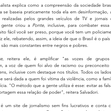
nalista explica como a compreensão da sociedade brasil
a se baseia praticamente toda ela em desinformação, a
 realizadas pelos grandes veículos de TV e jornais 
 gente criou a 
Ponte
, inclusive, para combater essa 
to fácil você ser preso, porque você tem um policiamen
iz ele, rebatendo, assim, a ideia de que o Brasil é o paí
são mais constantes entre negros e pobres.
te
, reitera ele, é amplificar "as vozes de grupos 
ssim, a voz de quem foi alvo de racismo ou preconceito
ens, inclusive com destaque nos títulos. Todos os lados
e será dada a quem foi vítima da violência, como a famí
cia. "O método que a gente utiliza é esse: evitar as fals
portagem essa relação de poder", reitera Salvadori.
 é um site de jornalismo sem fins lucrativos e conta 