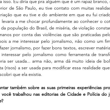
a isso. Eu diria que pra alguém que é um rapaz branco, 
terior de São Paulo, eu tive contato com muitas realid
criação que eu tive e do ambiente em que eu fui criado
 levaria a me chocar profundamente ao conhecer o coti
 da população do Brasil, de miséria, de violação consta
umanos por conta das violências que são praticadas pel
ois a me interessar pelo jornalismo, não como um fi
fazer jornalismo, por fazer bons textos, escrever matéria
interessar pelo jornalismo como ferramenta de trans
a ser usada... arma não, arma dá muito ideia de bol
 (risos) a ser usada para modificar essa realidade que
obri que ela existia.
untar também sobre as suas primeiras experiências prof
você trabalhou nas editorias de Cidade e Polícia do j
e
?