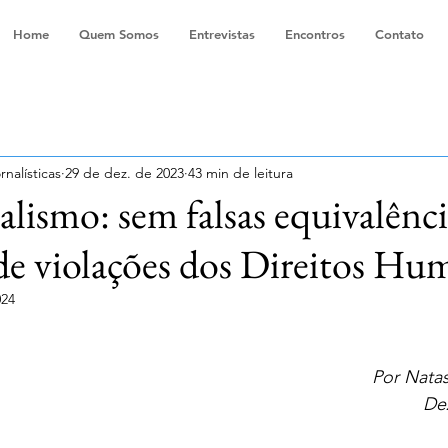
Home
Quem Somos
Entrevistas
Encontros
Contato
nalísticas
29 de dez. de 2023
43 min de leitura
alismo: sem falsas equivalênci
de violações dos Direitos Hu
024
Por Nata
De