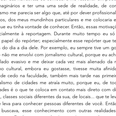
aginários e ter uma uma sede de realidade, de con
ismo me parecia ser algo que, até por dever profissional
os, dos meus mundinhos particulares e me colocaria 
que eu tinha vontade de conhecer. Então, essas motivaç
ecialmente à reportagem. Durante muito tempo eu só 
o papel do repórter; especialmente esse repórter que t
s do dia a dia dele. Por exemplo, eu sempre tive um gos
não me envolvi com jornalismo cultural, porque eu achav
lado evasivo e me deixar cada vez mais alienado da re
smo cultural, embora eu gostasse, tivesse muita afini
esde cedo na faculdade, também mais tarde nas primeira
rnalismo de cidades me atraía muito, porque eu, de tod
dades é o que te coloca em contato mais direto com div
, classes sociais diferentes da sua, de locais... que te lev
te leva para conhecer pessoas diferentes de você. Entã
buscava, esse conhecimento com outras realidades 