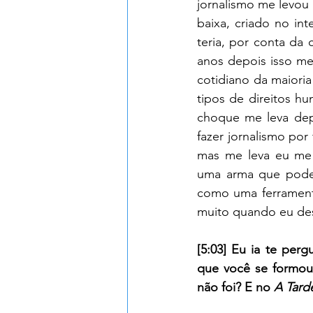
jornalismo me levou 
baixa, criado no in
teria, por conta da 
anos depois isso me
cotidiano da maioria
tipos de direitos h
choque me leva dep
fazer jornalismo por 
mas me leva eu me 
uma arma que poderi
como uma ferramenta
muito quando eu desc
[5:03] Eu ia te perg
que você se formou 
não foi? E no 
A Tard