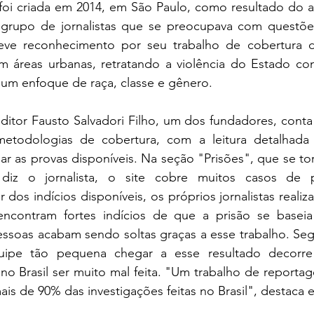
 foi criada em 2014, em São Paulo, como resultado do 
 grupo de jornalistas que se preocupava com questõe
teve reconhecimento por seu trabalho de cobertura d
 áreas urbanas, retratando a violência do Estado con
 um enfoque de raça, classe e gênero.
editor Fausto Salvadori Filho, um dos fundadores, conta 
etodologias de cobertura, com a leitura detalhada 
guar as provas disponíveis. Na seção "Prisões", que se t
 diz o jornalista, o site cobre muitos casos de p
r dos indícios disponíveis, os próprios jornalistas reali
encontram fortes indícios de que a prisão se baseia
essoas acabam sendo soltas graças a esse trabalho. Seg
ipe tão pequena chegar a esse resultado decorre
 no Brasil ser muito mal feita. "Um trabalho de reportag
is de 90% das investigações feitas no Brasil", destaca e