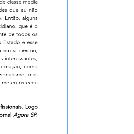
de classe média 
ades que eu não 
. Então, alguns 
diano, que é o 
nte de todos os 
o Estado e esse 
m em si mesmo, 
s interessantes, 
formação, como 
sonarismo, mas 
 me entristeceu 
issionais. Logo 
ornal 
Agora SP
, 