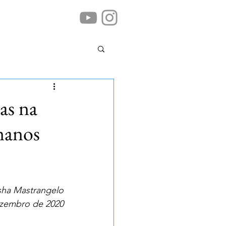
as na
manos
sha Mastrangelo
zembro de 2020