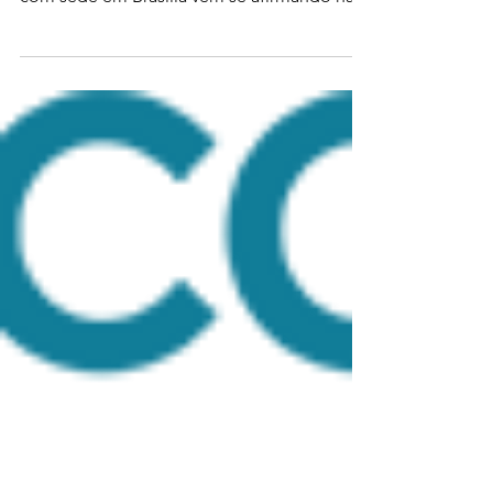
16 de out. de 2023
49 min de leitura
Poder360: cobertura do poder
antenada com os novos
tempos
Mateus Netzel, editor-executivo do
Poder360, conta como o site criado em 2016
com sede em Brasília vem se afirmando na
cena jornalística...