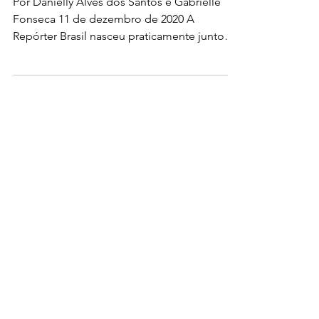
Por Danielly Alves dos Santos e Gabrielle
Fonseca 11 de dezembro de 2020 A
Repórter Brasil nasceu praticamente junto
com o século XXI, em 2001, fundada pelo
jornalista Leonardo Sakamoto, seu
presidente até hoje, quando o jornalismo
começava a vislumbrar de maneira mais
efetiva possibilidades de trabalho nas mídias
digitais. O veículo surgiu com uma proposta
que, atualmente, confirma-se como
tendência mais ampla do jornalismo no
mundo, de ter uma linha editorial bem
deline