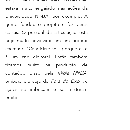
estava muito engajado nas ações da 
Universidade NINJA, por exemplo. A 
gente fundou o projeto e fez várias 
coisas. O pessoal da articulação está 
hoje muito envolvido em um projeto 
chamado “Candidate-se”, porque este 
é um ano eleitoral. Então também 
ficamos muito na produção de 
conteúdo disso pela 
Mídia NINJA
, 
embora ele seja do 
Fora do Eixo
. As 
ações se imbricam e se misturam 
muito.
10:49 Filipe: Interessante você fazer 
essa explicação, esclarece um 
pouquinho mais essa dúvida sobre a 